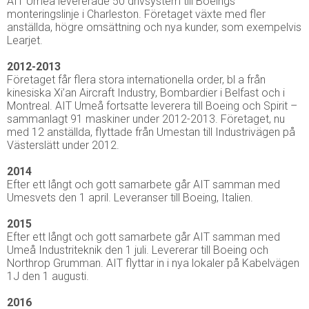
AIT Umeå levererade 50 drivsystem till Boeings
monteringslinje i Charleston. Företaget växte med fler
anställda, högre omsättning och nya kunder, som exempelvis
Learjet.
2012-2013
Företaget får flera stora internationella order, bl a från
kinesiska Xi’an Aircraft Industry, Bombardier i Belfast och i
Montreal. AIT Umeå fortsatte leverera till Boeing och Spirit –
sammanlagt 91 maskiner under 2012-2013. Företaget, nu
med 12 anställda, flyttade från Umestan till Industrivägen på
Västerslätt under 2012.
2014
Efter ett långt och gott samarbete går AIT samman med
Umesvets den 1 april. Leveranser till Boeing, Italien.
2015
Efter ett långt och gott samarbete går AIT samman med
Umeå Industriteknik den 1 juli. Levererar till Boeing och
Northrop Grumman. AIT flyttar in i nya lokaler på Kabelvägen
1J den 1 augusti.
2016