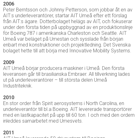
2006
Peter Berntsson och Johnny Petterson, som jobbar åt en av
AIT:s underleverantörer, startar AIT Umeå efter ett förslag
från AIT:s ägare. Dotterbolaget helägs av AIT, och fokuserar
under den första tiden på uppbyggnad av en produktionslinje
för Boeing 787 i amerikanska Charleston och Seattle. AIT
Umeå var beläget på Umestan och sysslade från början
enbart med konstruktioner och projektledning. Det Svenska
bolaget hette till att börja med Innovative Mobility Systems.
2009
AIT Umeå börjar producera maskiner i Umeå. Den första
leveransen går till brasilianska Embraer. All tillverkning lades
ut på underleverantörer – till största delen Umeå
Industriteknik.
2010
En stor order från Spirit aerosystems i North Carolina, en
underleverantör till bl.a Boeing. AIT levererade transportörer
med en lastkapacitet på upp till 60 ton. I och med den ordern
inleddes samarbetet med Umesvets.
2011