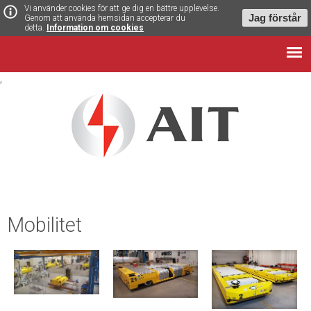
Vi använder cookies för att ge dig en bättre upplevelse.
Jag förstår
Genom att använda hemsidan accepterar du
detta.
Information om cookies
,
Mobilitet