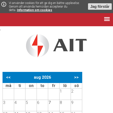
Vi använder cookies för att ge dig en bättre upplevelse.
Jag förstår
Genom att använda hemsidan accepterar du
detta.
Information om cookies
,
<<
aug 2026
>>
må
ti
on
to
fr
lö
sö
1
2
3
4
5
6
7
8
9